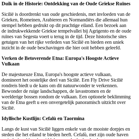
Duik in de Historie: Ontdekking van de Oude Griekse Ruïnes
Sicilië is doordrenkt van oude geschiedenis, met invloeden van de
Grieken, Romeinen, Arabieren en Normandiërs die allemaal hun
stempel hebben gedrukt op dit prachtige eiland. Een bezoek aan
de indrukwekkende Griekse tempelvallei bij Agrigento en de oude
ruïnes van Segesta voert u terug in de tijd. Deze historische sites
getuigen van het rijke verleden van Sicilië en bieden een uniek
inzicht in de oude beschavingen die hier ooit hebben geleefd.
Verken de Betoverende Etna: Europa's Hoogste Actieve
Vulkaan
De majestueuze Etna, Europa's hoogste actieve vulkaan,
domineert het oostelijke deel van Sicilië. Een Fly Drive Sicilië
rondreis biedt u de kans om dit natuurwonder te verkennen.
Bewonder de ruige landschappen, de lavastromen en de
weelderige bossen rondom de vulkaan. Een optionele beklimming
van de Etna geeft u een onvergetelijk panoramisch uitzicht over
Sicilië.
Idyllische Kustlijn: Cefalù en Taormina
Langs de kust van Sicilië liggen enkele van de mooiste dorpjes en
steden die het eiland te bieden heeft. Cefalù, met zijn oude haven