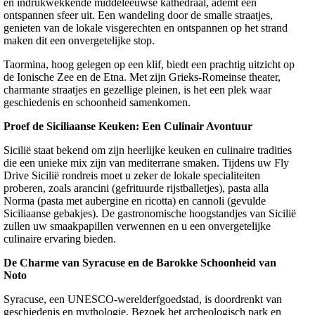
en indrukwekkende middeleeuwse kathedraal, ademt een
ontspannen sfeer uit. Een wandeling door de smalle straatjes,
genieten van de lokale visgerechten en ontspannen op het strand
maken dit een onvergetelijke stop.
Taormina, hoog gelegen op een klif, biedt een prachtig uitzicht op
de Ionische Zee en de Etna. Met zijn Grieks-Romeinse theater,
charmante straatjes en gezellige pleinen, is het een plek waar
geschiedenis en schoonheid samenkomen.
Proef de Siciliaanse Keuken: Een Culinair Avontuur
Sicilië staat bekend om zijn heerlijke keuken en culinaire tradities
die een unieke mix zijn van mediterrane smaken. Tijdens uw Fly
Drive Sicilië rondreis moet u zeker de lokale specialiteiten
proberen, zoals arancini (gefrituurde rijstballetjes), pasta alla
Norma (pasta met aubergine en ricotta) en cannoli (gevulde
Siciliaanse gebakjes). De gastronomische hoogstandjes van Sicilië
zullen uw smaakpapillen verwennen en u een onvergetelijke
culinaire ervaring bieden.
De Charme van Syracuse en de Barokke Schoonheid van
Noto
Syracuse, een UNESCO-werelderfgoedstad, is doordrenkt van
geschiedenis en mythologie. Bezoek het archeologisch park en