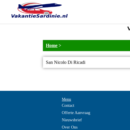
V
Home
>
San Nicolo Di Ricadi
Menu
Contact
Offerte Aanvraag
Nieuwsbrief
Over Ons