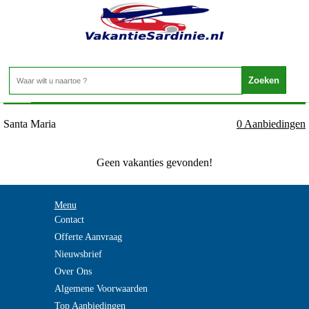
Vakantie Sardinie - CALABRIA - Santa Maria
Home
>
Santa Maria
0 Aanbiedingen
Geen vakanties gevonden!
Menu
Contact
Offerte Aanvraag
Nieuwsbrief
Over Ons
Algemene Voorwaarden
Top Aanbiedingen