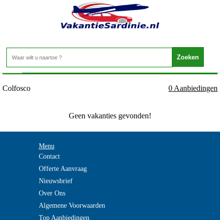
Vakantie Sardinie - DOLOMIETEN - Colfosco
Home
>
Colfosco
0 Aanbiedingen
Geen vakanties gevonden!
Menu
Contact
Offerte Aanvraag
Nieuwsbrief
Over Ons
Algemene Voorwaarden
Top Aanbiedingen