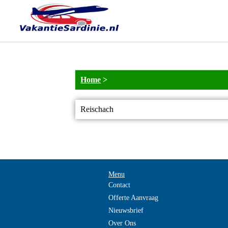
Home
>
Reischach
Menu
Contact
Offerte Aanvraag
Nieuwsbrief
Over Ons