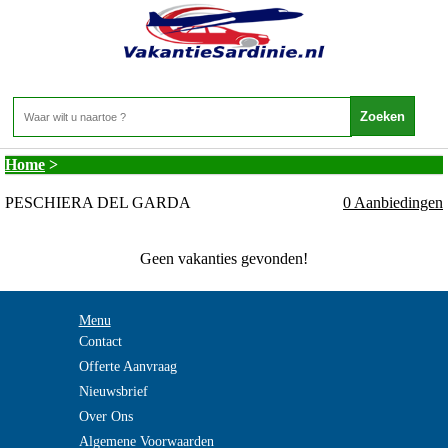
Vakantie Sardinie - Gardameer - PESCHIERA
DEL GARDA
Home
>
PESCHIERA DEL GARDA
0 Aanbiedingen
Geen vakanties gevonden!
Menu
Contact
Offerte Aanvraag
Nieuwsbrief
Over Ons
Algemene Voorwaarden