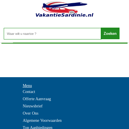
Vakantie Sardinie - ISEOMEER
Home
>
Menu
Contact
Offerte Aanvraag
Nieuwsbrief
Over Ons
Algemene Voorwaarden
Top Aanbiedingen