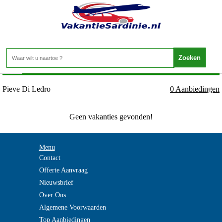
Vakantie Sardinie - Ledromeer - Pieve Di Ledro
Home
>
Pieve Di Ledro
0 Aanbiedingen
Geen vakanties gevonden!
Menu
Contact
Offerte Aanvraag
Nieuwsbrief
Over Ons
Algemene Voorwaarden
Top Aanbiedingen