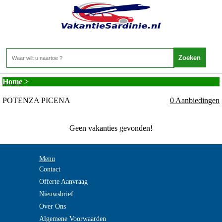
Vakantie Sardinie - MARCHE - POTENZA
PICENA
Home
>
POTENZA PICENA
0 Aanbiedingen
Geen vakanties gevonden!
Menu
Contact
Offerte Aanvraag
Nieuwsbrief
Over Ons
Algemene Voorwaarden