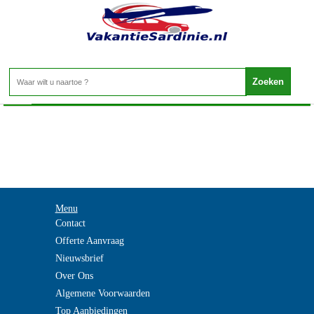
Vakantie Sardinie - TRENTINO
Home
>
Menu
Contact
Offerte Aanvraag
Nieuwsbrief
Over Ons
Algemene Voorwaarden
Top Aanbiedingen