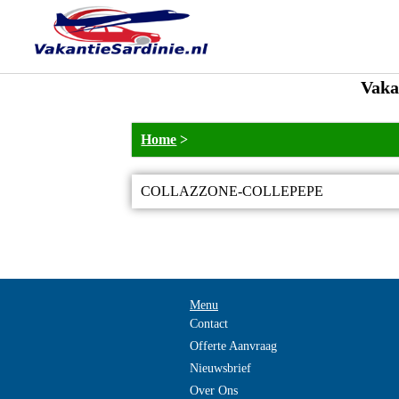
Vak
Home
>
COLLAZZONE-COLLEPEPE
Menu
Contact
Offerte Aanvraag
Nieuwsbrief
Over Ons