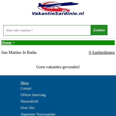
Vakantie Sardinie - ZUID-TIROL - San Martino
In Badia
Home
>
San Martino In Badia
0 Aanbiedingen
Geen vakanties gevonden!
Menu
Contact
Offerte Aanvraag
Nieuwsbrief
Over Ons
Algemene Voorwaarden